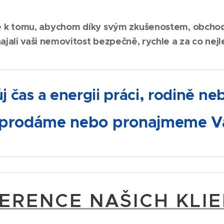
je k tomu, abychom díky svým zkušenostem, obch
najali vaši nemovitost bezpečně, rychle a za co nej
j čas a energii práci, rodině n
í prodáme nebo pronajmeme Va
ERENCE NAŠICH KLI