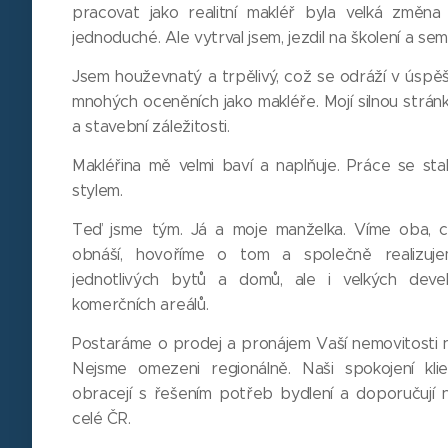
pracovat jako realitní makléř byla velká změna
jednoduché. Ale vytrval jsem, jezdil na školení a se
Jsem houževnatý a trpělivý, což se odráží v úspě
mnohých oceněních jako makléře. Mojí silnou strán
a stavební záležitosti.
Makléřina mě velmi baví a naplňuje. Práce se st
stylem.
Teď jsme tým. Já a moje manželka. Víme oba, co
obnáší, hovoříme o tom a společně realizuj
jednotlivých bytů a domů, ale i velkých deve
komerčních areálů.
Postaráme o prodej a pronájem Vaší nemovitosti na
Nejsme omezeni regionálně. Naši spokojení kl
obracejí s řešením potřeb bydlení a doporučují
celé ČR.