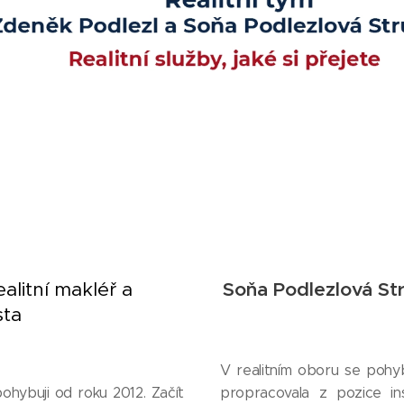
alitní makléř a
Soňa Podlezlová Str
sta
V realitním oboru se pohybu
 pohybuji od roku 2012. Začít
propracovala z pozice in