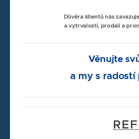
Důvěra klientů nás zavazu
a vytrvalosti, prodali a pro
Věnujte svů
a my s radost
REF