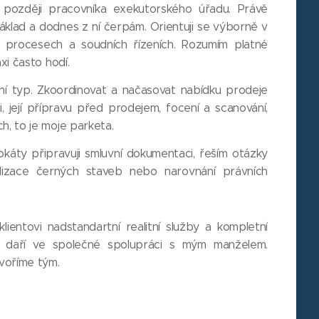
, později pracovníka exekutorského úřadu. Právě
áklad a dodnes z ní čerpám. Orientuji se výborně v
h procesech a soudních řízeních. Rozumím platné
xi často hodí.
ní typ. Zkoordinovat a načasovat nabídku prodeje
 její přípravu před prodejem, focení a scanování,
h, to je moje parketa.
okáty připravuji smluvní dokumentaci, řeším otázky
alizace černých staveb nebo narovnání právních
lientovi nadstandartní realitní služby a kompletní
e daří ve společné spolupráci s mým manželem.
voříme tým.