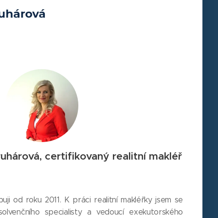
uhárová, certifikovaný realitní makléř
ji od roku 2011. K práci realitní makléřky jsem se
solvenčního specialisty a vedoucí exekutorského