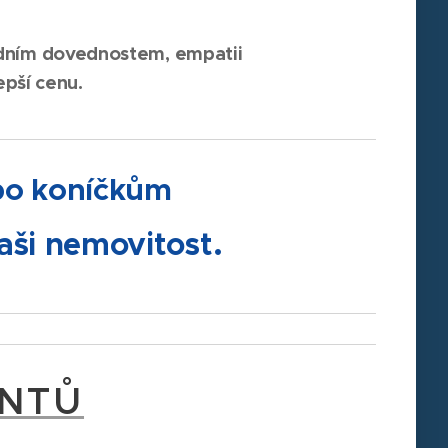
odním dovednostem, empatii
lepší cenu.
ebo koníčkům
ši nemovitost.
ENTŮ