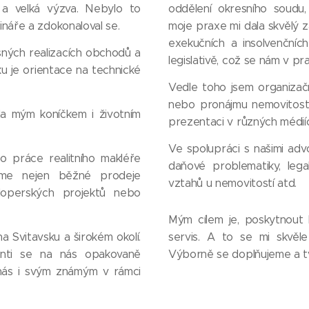
 a velká výzva. Nebylo to
oddělení okresního soudu
mináře a zdokonaloval se.
moje praxe mi dala skvělý z
exekučních a insolvenčníc
šných realizacích obchodů a
legislativě, což se nám v pra
ku je orientace na technické
Vedle toho jsem organizač
nebo pronájmu nemovitosti,
ala mým koníčkem i životním
prezentaci v různých médiíc
Ve spolupráci s našimi adv
 práce realitního makléře
daňové problematiky, leg
eme nejen běžné prodeje
vztahů u nemovitostí atd.
loperských projektů nebo
Mým cílem je, poskytnout k
 Svitavsku a širokém okolí.
servis. A to se mi skvěl
ienti se na nás opakovaně
Výborně se doplňujeme a t
 nás i svým známým v rámci