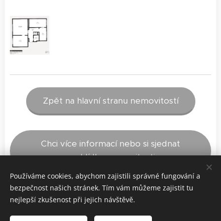
Zpět na hlavní stranu nemovitostí
Chci více informací nebo si sjednat
prohlídku nemovitosti
Používáme cookies, abychom zajistili správné fungování a
bezpečnost našich stránek. Tím vám můžeme zajistit tu
nejlepší zkušenost při jejich návštěvě.
© 2021 Design by Zdeněk Podlezl