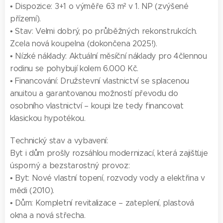
• Dispozice: 3+1 o výměře 63 m² v 1. NP (zvýšené
přízemí).
• Stav: Velmi dobrý, po průběžných rekonstrukcích.
Zcela nová koupelna (dokončena 2025!).
• Nízké náklady: Aktuální měsíční náklady pro 4člennou
rodinu se pohybují kolem 6.000 Kč.
• Financování: Družstevní vlastnictví se splacenou
anuitou a garantovanou možností převodu do
osobního vlastnictví – koupi lze tedy financovat
klasickou hypotékou.
Technický stav a vybavení:
Byt i dům prošly rozsáhlou modernizací, která zajišťuje
úsporný a bezstarostný provoz:
• Byt: Nové vlastní topení, rozvody vody a elektřina v
mědi (2010).
• Dům: Kompletní revitalizace – zateplení, plastová
okna a nová střecha.