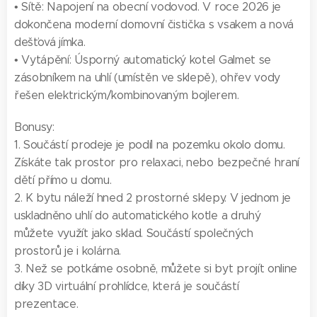
• Sítě: Napojení na obecní vodovod. V roce 2026 je
dokončena moderní domovní čistička s vsakem a nová
dešťová jímka.
• Vytápění: Úsporný automatický kotel Galmet se
zásobníkem na uhlí (umístěn ve sklepě), ohřev vody
řešen elektrickým/kombinovaným bojlerem.
Bonusy:
1. Součástí prodeje je podíl na pozemku okolo domu.
Získáte tak prostor pro relaxaci, nebo bezpečné hraní
dětí přímo u domu.
2. K bytu náleží hned 2 prostorné sklepy. V jednom je
uskladněno uhlí do automatického kotle a druhý
můžete využít jako sklad. Součástí společných
prostorů je i kolárna.
3. Než se potkáme osobně, můžete si byt projít online
díky 3D virtuální prohlídce, která je součástí
prezentace.