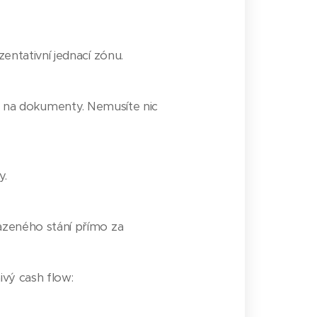
entativní jednací zónu.
ňky na dokumenty. Nemusíte nic
y.
azeného stání přímo za
ivý cash flow: