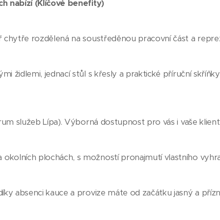
h nabízí (Klíčové benefity)
ř chytře rozdělená na soustředěnou pracovní část a reprez
i židlemi, jednací stůl s křesly a praktické příruční skří
trum služeb Lípa). Výborná dostupnost pro vás i vaše klient
okolních plochách, s možností pronajmutí vlastního vyhr
díky absenci kauce a provize máte od začátku jasný a přízn