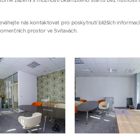
ostorné zázemí s možností okamžitého startu bez nutnosti 
váhejte nás kontaktovat pro poskytnutí bližších informací
komerčních prostor ve Svitavách.