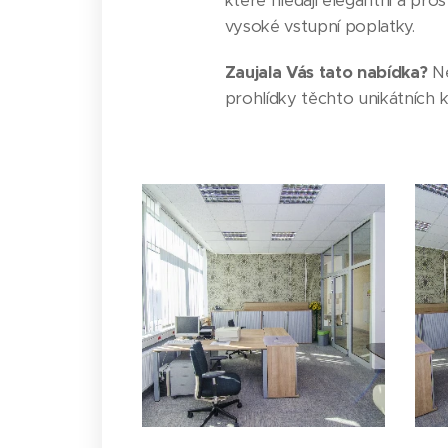
které hledají elegantní a pr
vysoké vstupní poplatky.
Zaujala Vás tato nabídka?
Ne
prohlídky těchto unikátních 