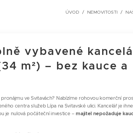
ÚVOD
NEMOVITOSTI
NA
lně vybavené kancelá
(34 m²) – bez kauce a
k pronájmu ve Svitavách? Nabízíme rohovou komerční prost
beného centra služeb Lípa na Svitavské ulici. Kancelář je ihn
ou je nulová počáteční investice –
majitel nepožaduje kauci