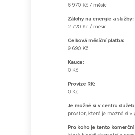
6 970 Kč / měsíc
Zálohy na energie a služby:
2 720 Kč / měsíc
Celková měsíční platba:
9 690 Kč
Kauce:
0 Kč
Provize RK:
0 Kč
Je možné si v centru služeb
prostor, které je možné si 
Pro koho je tento komerční 