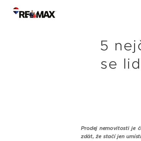
5 nej
se li
P
ro
dej nemovitosti je 
zdát, že stačí jen umís