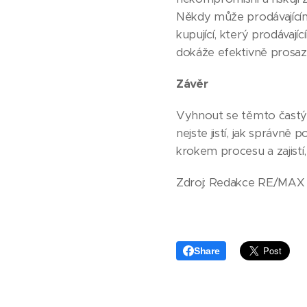
Někdy může prodávajícímu
kupující, který prodávaj
dokáže efektivně prosazov
Závěr
Vyhnout se těmto častým
nejste jistí, jak správn
krokem procesu a zajist
Zdroj: Redakce RE/MAX
Share