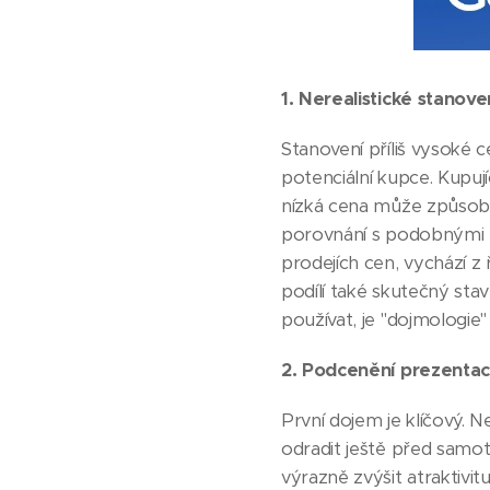
1. Nerealistické stanove
Stanovení příliš vysoké 
potenciální kupce. Kupují
nízká cena může způsobi
porovnání s podobnými ne
prodejích cen, vychází z
podílí také skutečný sta
používat, je "dojmologie" 
2. Podcenění prezentac
První dojem je klíčový.
odradit ještě před samo
výrazně zvýšit atraktivit