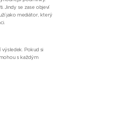
. Jindy se zase objeví
uží jako mediátor, který
ci.
 výsledek. Pokud si
 pomohou s každým