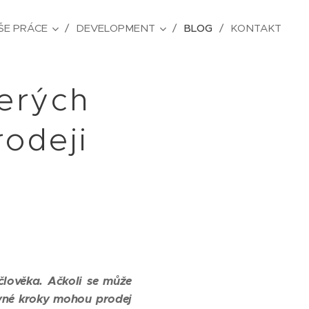
ŠE PRÁCE
DEVELOPMENT
BLOG
KONTAKT
terých
rodeji
 člověka. Ačkoli se může
rávné kroky mohou prodej