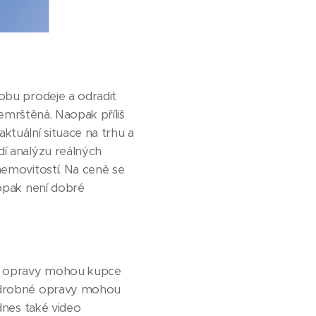
dobu prodeje a odradit
řemrštěná. Naopak příliš
tuální situace na trhu a
dí analýzu reálných
nemovitostí. Na ceně se
aopak není dobré
ané opravy mohou kupce
 a drobné opravy mohou
 dnes také video