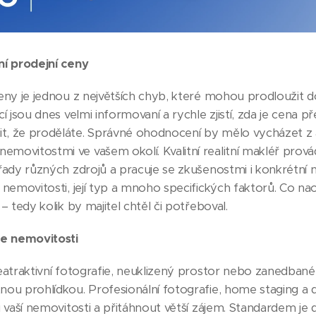
ní prodejní ceny
ceny je jednou z největších chyb, které mohou prodloužit 
cí jsou dnes velmi informovaní a rychle zjistí, zda je cena p
t, že proděláte. Správné ohodnocení by mělo vycházet z ak
movitostmi ve vašem okolí. Kvalitní realitní makléř prová
 řady různých zdrojů a pracuje se zkušenostmi i konkrétní 
v nemovitosti, její typ a mnoho specifických faktorů. Co n
– tedy kolik by majitel chtěl či potřeboval.
e nemovitosti
 Neatraktivní fotografie, neuklizený prostor nebo zanedb
tnou prohlídkou. Profesionální fotografie, home staging
u vaší nemovitosti a přitáhnout větší zájem. Standardem je