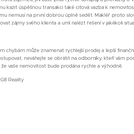
 kazit úspěšnou transakci také citová vazba k nemovitosti
ícímu nemusí na první dobrou úplně sedět. Makléř proto slo
at zájmy svého klienta a umí nalézt řešení v jakékoli situa
 chybám může znamenat rychlejší prodej a lepší finanční
ě postupovat, neváhejte se obrátit na odborníky, kteří vám
í, že vaše nemovitost bude prodána rychle a výhodně.
 G8 Reality