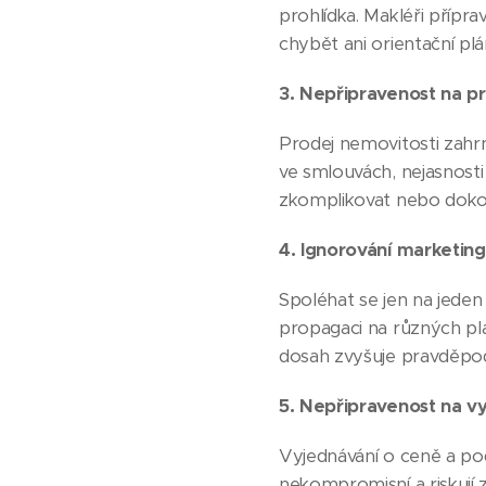
prohlídka. Makléři přípr
chybět ani orientační pl
3.
Nepřipravenost na prá
Prodej nemovitosti zahr
ve smlouvách, nejasnos
zkomplikovat nebo dokon
4. Ignorování marketin
Spoléhat se jen na jeden 
propagaci na různých plat
dosah zvyšuje pravděpod
5. Nepřipravenost na v
Vyjednávání o ceně a pod
nekompromisní a riskují z