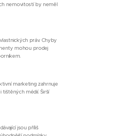
šech nemovitostí by neměl
vlastnických práv. Chyby
umenty mohou prodej
borníkem.
ektivní marketing zahrnuje
 tištěných médií. Širší
ající jsou příliš
o výhodnější podmínky.