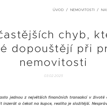
ÚVOD
NEMOVITOSTI
NA
častějších chyb, k
dé dopouštějí při p
nemovitosti
03.02.2025
často jednou z největších finančních transakcí v životě
tit inzerát a čekat na kupce, realita je složitější. Nesp