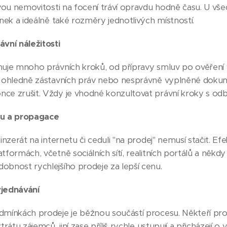
avou nemovitosti na focení tráví opravdu hodně času. U v
ánek a ideálně také rozměry jednotlivých místností.
vní náležitosti
nuje mnoho právních kroků, od přípravy smluv po ověření 
ti ohledně zástavních práv nebo nesprávně vyplněné dok
ce zrušit. Vždy je vhodné konzultovat právní kroky s od
gu a propagace
inzerát na internetu či ceduli "na prodej" nemusí stačit. Ef
formách, včetně sociálních sítí, realitních portálů a někdy i
obnost rychlejšího prodeje za lepší cenu.
yjednávání
mínkách prodeje je běžnou součástí procesu. Někteří prodáv
trátu zájemců, jiní zase příliš rychle ustupují a přicházejí 