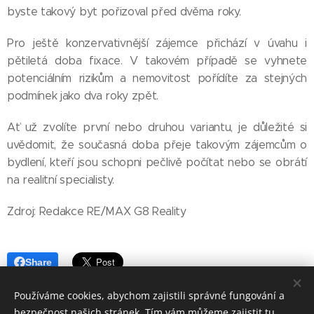
byste takový byt pořizoval před dvěma roky.
Pro ještě konzervativnější zájemce přichází v úvahu i
pětiletá doba fixace. V takovém případě se vyhnete
potenciálním rizikům a nemovitost pořídíte za stejných
podmínek jako dva roky zpět.
Ať už zvolíte první nebo druhou variantu, je důležité si
uvědomit, že současná doba přeje takovým zájemcům o
bydlení, kteří jsou schopni pečlivě počítat nebo se obrátí
na realitní specialisty.
Zdroj: Redakce RE/MAX G8 Reality
Share
Používáme cookies, abychom zajistili správné fungování a
bezpečnost našich stránek. Tím vám můžeme zajistit tu