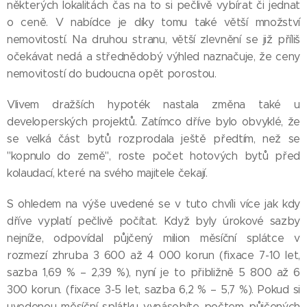
některých lokalitách čas na to si pečlivě vybírat či jednat
o ceně. V nabídce je díky tomu také větší množství
nemovitostí. Na druhou stranu, větší zlevnění se již příliš
očekávat nedá a střednědobý výhled naznačuje, že ceny
nemovitostí do budoucna opět porostou.
Vlivem dražších hypoték nastala změna také u
developerských projektů. Zatímco dříve bylo obvyklé, že
se velká část bytů rozprodala ještě předtím, než se
"kopnulo do země", roste počet hotových bytů před
kolaudací, které na svého majitele čekají.
S ohledem na výše uvedené se v tuto chvíli více jak kdy
dříve vyplatí pečlivě počítat. Když byly úrokové sazby
nejníže, odpovídal půjčený milion měsíční splátce v
rozmezí zhruba 3 600 až 4 000 korun (fixace 7-10 let,
sazba 1,69 % – 2,39 %), nyní je to přibližně 5 800 až 6
300 korun. (fixace 3-5 let, sazba 6,2 % – 5,7 %). Pokud si
uvedenou měsíční splátku vynásobíte počtem půjčených