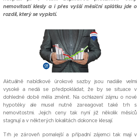
nemovitostí klesly a i přes vyšší měsíční splátku jde o
rozdíl, který se vyplatí.
Aktuálně nabídkové úrokové sazby jsou nadále velmi
vysoké a nedá se předpokládat, že by se situace v
dohledné době měla změnit. Na ochlazení zájmu o nové
hypotéky ale musel nutně zareagovat také trh s
nemovitostmi. Jejich ceny tak nyní již několik měsíců
stagnují a v některých lokalitách dokonce klesají.
Trh je zároveň pomalejší a případní zájemci tak mají v