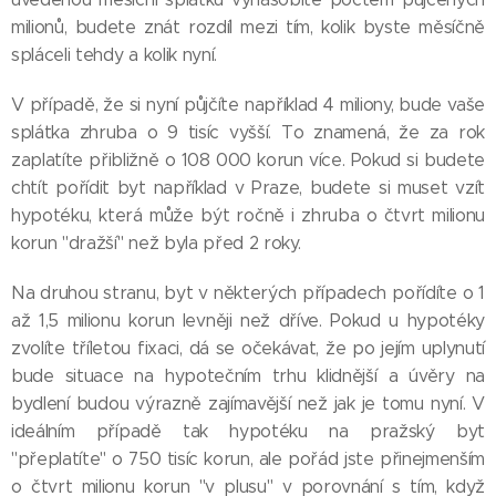
milionů, budete znát rozdíl mezi tím, kolik byste měsíčně
spláceli tehdy a kolik nyní.
V případě, že si nyní půjčíte například 4 miliony, bude vaše
splátka zhruba o 9 tisíc vyšší. To znamená, že za rok
zaplatíte přibližně o 108 000 korun více. Pokud si budete
chtít pořídit byt například v Praze, budete si muset vzít
hypotéku, která může být ročně i zhruba o čtvrt milionu
korun "dražší" než byla před 2 roky.
Na druhou stranu, byt v některých případech pořídíte o 1
až 1,5 milionu korun levněji než dříve. Pokud u hypotéky
zvolíte tříletou fixaci, dá se očekávat, že po jejím uplynutí
bude situace na hypotečním trhu klidnější a úvěry na
bydlení budou výrazně zajímavější než jak je tomu nyní. V
ideálním případě tak hypotéku na pražský byt
"přeplatíte" o 750 tisíc korun, ale pořád jste přinejmenším
o čtvrt milionu korun "v plusu" v porovnání s tím, když