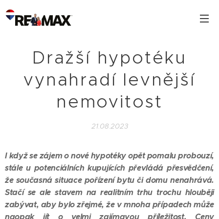
Dražší hypotéku
vynahradí levnější
nemovitost
21.08.2023
I když se zájem o nové hypotéky opět pomalu probouzí,
stále u potenciálních kupujících převládá přesvědčení,
že současná situace pořízení bytu či domu nenahrává.
Stačí se ale stavem na realitním trhu trochu hlouběji
zabývat, aby bylo zřejmé, že v mnoha případech může
naopak jít o velmi zajímavou příležitost. Ceny