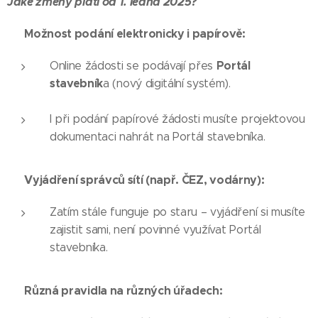
Jaké změny platí od 1. ledna 2025?
Možnost podání elektronicky i papírově:
✅
Portál
Online žádosti se podávají přes
stavebník
a (nový digitální systém).
I při podání papírové žádosti musíte projektovou
dokumentaci nahrát na Portál stavebníka.
Vyjádření správců sítí (např. ČEZ, vodárny):
✅
Zatím stále funguje po staru – vyjádření si musíte
zajistit sami, není povinné využívat Portál
stavebníka.
Různá pravidla na různých úřadech:
✅