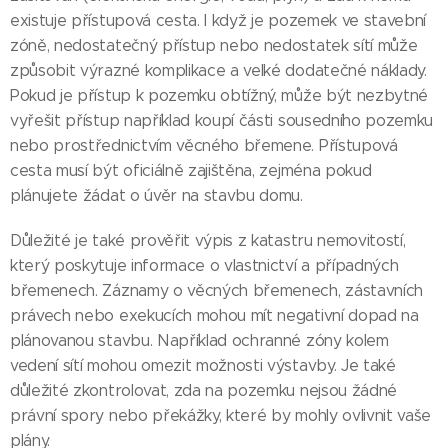
existuje přístupová cesta. I když je pozemek ve stavební
zóně, nedostatečný přístup nebo nedostatek sítí může
způsobit výrazné komplikace a velké dodatečné náklady.
Pokud je přístup k pozemku obtížný, může být nezbytné
vyřešit přístup například koupí části sousedního pozemku
nebo prostřednictvím věcného břemene. Přístupová
cesta musí být oficiálně zajištěna, zejména pokud
plánujete žádat o úvěr na stavbu domu.
Důležité je také prověřit výpis z katastru nemovitostí,
který poskytuje informace o vlastnictví a případných
břemenech. Záznamy o věcných břemenech, zástavních
právech nebo exekucích mohou mít negativní dopad na
plánovanou stavbu. Například ochranné zóny kolem
vedení sítí mohou omezit možnosti výstavby. Je také
důležité zkontrolovat, zda na pozemku nejsou žádné
právní spory nebo překážky, které by mohly ovlivnit vaše
plány.