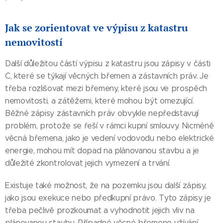
Jak se zorientovat ve výpisu z katastru
nemovitostí
Další důležitou částí výpisu z katastru jsou zápisy v části
C, které se týkají věcných břemen a zástavních práv. Je
třeba rozlišovat mezi břemeny, které jsou ve prospěch
nemovitosti, a zátěžemi, které mohou být omezující.
Běžné zápisy zástavních práv obvykle nepředstavují
problém, protože se řeší v rámci kupní smlouvy. Nicméně
věcná břemena, jako je vedení vodovodu nebo elektrické
energie, mohou mít dopad na plánovanou stavbu a je
důležité zkontrolovat jejich vymezení a trvání.
Existuje také možnost, že na pozemku jsou další zápisy,
jako jsou exekuce nebo předkupní právo. Tyto zápisy je
třeba pečlivě prozkoumat a vyhodnotit jejich vliv na
plánovanou stavbu. Případné věcné břemeno užívání