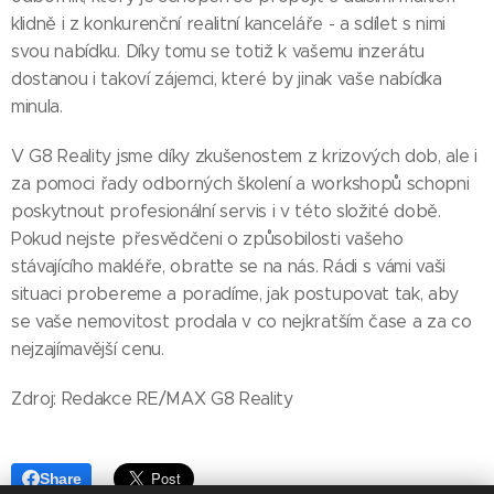
klidně i z konkurenční realitní kanceláře - a sdílet s nimi
svou nabídku. Díky tomu se totiž k vašemu inzerátu
dostanou i takoví zájemci, které by jinak vaše nabídka
minula.
V G8 Reality jsme díky zkušenostem z krizových dob, ale i
za pomoci řady odborných školení a workshopů schopni
poskytnout profesionální servis i v této složité době.
Pokud nejste přesvědčeni o způsobilosti vašeho
stávajícího makléře, obraťte se na nás. Rádi s vámi vaši
situaci probereme a poradíme, jak postupovat tak, aby
se vaše nemovitost prodala v co nejkratším čase a za co
nejzajímavější cenu.
Zdroj: Redakce RE/MAX G8 Reality
Share