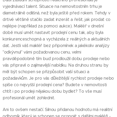
vyjednávací talent. Situace na nemovitostním trhu je
diametrálně odlišná, než byla ještě před rokem. Tehdy v
drtivé většině stačilo zadat inzerát a řešit, jak prodat co
nejlépe (například za pomoci aukce). Makléř v dnešní
době musí umět nastavit prodejní cenu tak, aby byla
konkurenceschopná a vycházela z reálných a aktuálních
dat. Jestli váš makléř bez připomínek a jakékoliv analýzy
"odkývnul" vámi požadovanou cenu, velmi
pravděpodobně tím buď prodloužil dobu prodeje nebo
vás připravil o zajímavější nabídku. Na druhou stranu by
měl být schopen se přizpůsobit vaší situaci a
požadavkům. Je pro vás důležitější rychlost prodeje nebo
spíše co nejvyšší prodejní cena? Budete v nemovitosti
chtít i po prodeji nějakou dobu bydlet? To vše musí
profesionál umět zohlednit.
Ani to ovšem nestačí. Silnou přidanou hodnotu má realitní
odborník, který je schopen se propojit s dalšími makléři -