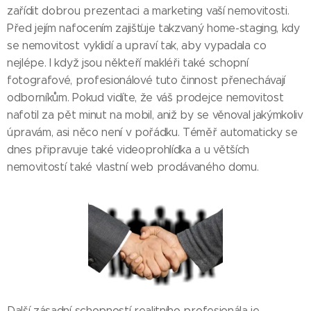
zařídit dobrou prezentaci a marketing vaší nemovitosti.
Před jejím nafocením zajišťuje takzvaný home-staging, kdy
se nemovitost vyklidí a upraví tak, aby vypadala co
nejlépe. I když jsou někteří makléři také schopní
fotografové, profesionálové tuto činnost přenechávají
odborníkům. Pokud vidíte, že váš prodejce nemovitost
nafotil za pět minut na mobil, aniž by se věnoval jakýmkoliv
úpravám, asi něco není v pořádku. Téměř automaticky se
dnes připravuje také videoprohlídka a u větších
nemovitostí také vlastní web prodávaného domu.
Další zásadní schopností realitního profesionála je