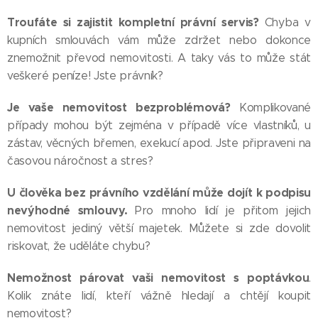
Troufáte si zajistit kompletní právní servis?
Chyba v
kupních smlouvách vám může zdržet nebo dokonce
znemožnit převod nemovitosti. A taky vás to může stát
veškeré peníze! Jste právník?
Je vaše nemovitost bezproblémová?
Komplikované
případy mohou být zejména v případě více vlastníků, u
zástav, věcných břemen, exekucí apod. Jste připraveni na
časovou náročnost a stres?
U člověka bez právního vzdělání může dojít k podpisu
nevýhodné smlouvy.
Pro mnoho lidí je přitom jejich
nemovitost jediný větší majetek. Můžete si zde dovolit
riskovat, že uděláte chybu?
Nemožnost párovat vaši nemovitost s poptávkou
.
Kolik znáte lidí, kteří vážně hledají a chtějí koupit
nemovitost?