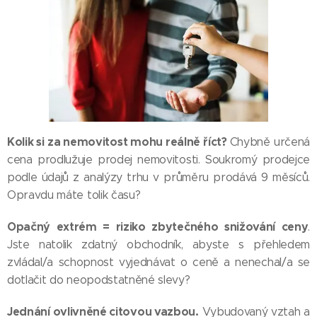
Kolik si za nemovitost mohu reálně říct?
Chybně určená
cena prodlužuje prodej nemovitosti. Soukromý prodejce
podle údajů z analýzy trhu v průměru prodává 9 měsíců.
Opravdu máte tolik času?
Opačný extrém = riziko zbytečného snižování ceny
.
Jste natolik zdatný obchodník, abyste s přehledem
zvládal/a schopnost vyjednávat o ceně a nenechal/a se
dotlačit do neopodstatněné slevy?
Jednání ovlivněné citovou vazbou.
Vybudovaný vztah a