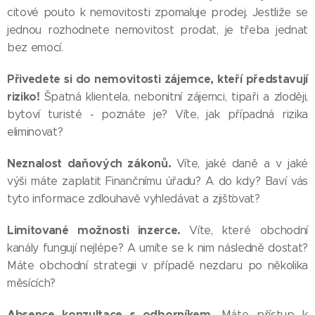
citové pouto k nemovitosti zpomaluje prodej. Jestliže se
jednou rozhodnete nemovitost prodat, je třeba jednat
bez emocí.
Přivedete si do nemovitosti zájemce, kteří představují
riziko!
Špatná klientela, nebonitní zájemci, tipaři a zloději,
bytoví turisté - poznáte je? Víte, jak případná rizika
eliminovat?
Neznalost daňových zákonů.
Víte, jaké daně a v jaké
výši máte zaplatit Finančnímu úřadu? A do kdy? Baví vás
tyto informace zdlouhavě vyhledávat a zjišťovat?
Limitované možnosti inzerce.
Víte, které obchodní
kanály fungují nejlépe? A umíte se k nim následně dostat?
Máte obchodní strategii v případě nezdaru po několika
měsících?
Absence konzultace s odborníkem.
Máte přístup k