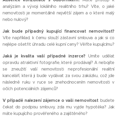
analýzám a vývoji lokálního realitního trhu? Víte, o jaké
nemovitosti je momentálně největší zájem a o které malý
nebo nulový?
Jak bude případný kupující financovat nemovitost?
Víte například, k čemu slouží zástavní smlouva a jak si co
nejlépe ošetřit úhradu celé kupní ceny? Věříte kupujícímu?
Jaká je kvalita vaší případné inzerce?
Umíte udělat
opravdu atraktivní fotografie, které prodávají? A nebojíte
se zneužití vaší nemovitosti neprofesionální realitní
kanceláří, která ji bude vydávat za svou zakázku, což jde
následně ruku v ruce se znehodnocením nemovitosti v
očích potenciálních zájemců?
V případě nalezení zájemce o vaši nemovitost
budete
čekat do podpisu smlouvy, zda mu vyjde hypotéka? Jak
máte kupujícího prověřeného a zajištěného?