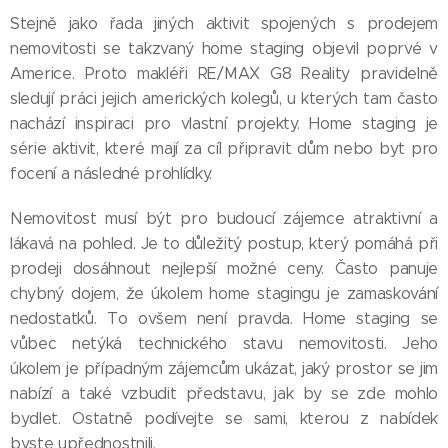
Stejně jako řada jiných aktivit spojených s prodejem
nemovitosti se takzvaný home staging objevil poprvé v
Americe. Proto makléři RE/MAX G8 Reality pravidelně
sledují práci jejich amerických kolegů, u kterých tam často
nachází inspiraci pro vlastní projekty. Home staging je
série aktivit, které mají za cíl připravit dům nebo byt pro
focení a následné prohlídky.
Nemovitost musí být pro budoucí zájemce atraktivní a
lákavá na pohled. Je to důležitý postup, který pomáhá při
prodeji dosáhnout nejlepší možné ceny. Často panuje
chybný dojem, že úkolem home stagingu je zamaskování
nedostatků. To ovšem není pravda. Home staging se
vůbec netýká technického stavu nemovitosti. Jeho
úkolem je případným zájemcům ukázat, jaký prostor se jim
nabízí a také vzbudit představu, jak by se zde mohlo
bydlet. Ostatně podívejte se sami, kterou z nabídek
byste upřednostnili.