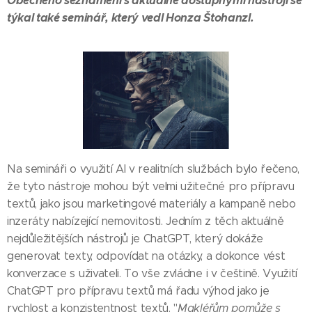
Obecného seznámení s aktuálně dostupnými nástroji se
týkal také seminář, který vedl Honza Štohanzl.
Na semináři o využití AI v realitních službách bylo řečeno,
že tyto nástroje mohou být velmi užitečné pro přípravu
textů, jako jsou marketingové materiály a kampaně nebo
inzeráty nabízející nemovitosti. Jedním z těch aktuálně
nejdůležitějších nástrojů je ChatGPT, který dokáže
generovat texty, odpovídat na otázky, a dokonce vést
konverzace s uživateli. To vše zvládne i v češtině. Využití
ChatGPT pro přípravu textů má řadu výhod jako je
rychlost a konzistentnost textů. "
Makléřům pomůže s