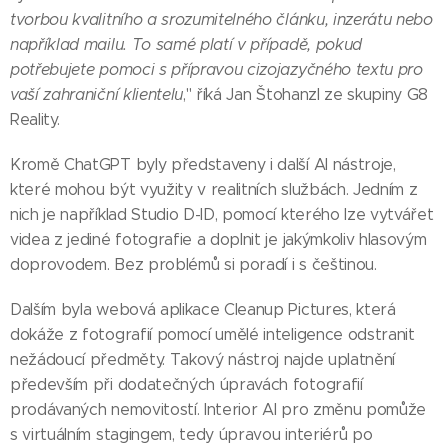
tvorbou kvalitního a srozumitelného článku, inzerátu nebo
například mailu. To samé platí v případě, pokud
potřebujete pomoci s přípravou cizojazyčného textu pro
vaší zahraniční klientelu
," říká Jan Štohanzl ze skupiny G8
Reality.
Kromě ChatGPT byly představeny i další AI nástroje,
které mohou být využity v realitních službách. Jedním z
nich je například Studio D-ID, pomocí kterého lze vytvářet
videa z jediné fotografie a doplnit je jakýmkoliv hlasovým
doprovodem. Bez problémů si poradí i s češtinou.
Dalším byla webová aplikace Cleanup Pictures, která
dokáže z fotografií pomocí umělé inteligence odstranit
nežádoucí předměty. Takový nástroj najde uplatnění
především při dodatečných úpravách fotografií
prodávaných nemovitostí. Interior AI pro změnu pomůže
s virtuálním stagingem, tedy úpravou interiérů po