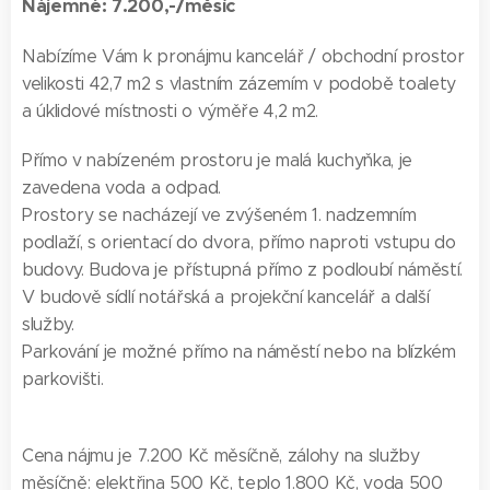
Nájemné: 7.200,-/měsíc
Nabízíme Vám k pronájmu kancelář / obchodní prostor
velikosti 42,7 m2 s vlastním zázemím v podobě toalety
a úklidové místnosti o výměře 4,2 m2.
Přímo v nabízeném prostoru je malá kuchyňka, je
zavedena voda a odpad.
Prostory se nacházejí ve zvýšeném 1. nadzemním
podlaží, s orientací do dvora, přímo naproti vstupu do
budovy. Budova je přístupná přímo z podloubí náměstí.
V budově sídlí notářská a projekční kancelář a další
služby.
Parkování je možné přímo na náměstí nebo na blízkém
parkovišti.
Cena nájmu je 7.200 Kč měsíčně, zálohy na služby
měsíčně: elektřina 500 Kč, teplo 1.800 Kč, voda 500