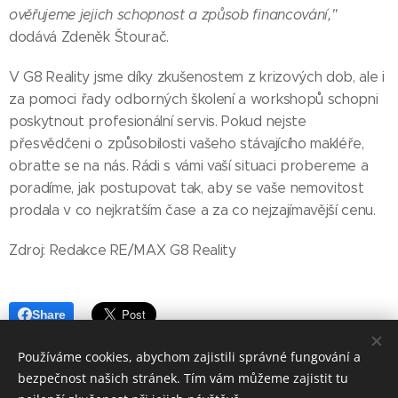
ověřujeme jejich schopnost a způsob financování,"
dodává Zdeněk Štourač.
V G8 Reality jsme díky zkušenostem z krizových dob, ale i
za pomoci řady odborných školení a workshopů schopni
poskytnout profesionální servis. Pokud nejste
přesvědčeni o způsobilosti vašeho stávajícího makléře,
obraťte se na nás. Rádi s vámi vaší situaci probereme a
poradíme, jak postupovat tak, aby se vaše nemovitost
prodala v co nejkratším čase a za co nejzajímavější cenu.
Zdroj: Redakce RE/MAX G8 Reality
Share
Používáme cookies, abychom zajistili správné fungování a
bezpečnost našich stránek. Tím vám můžeme zajistit tu