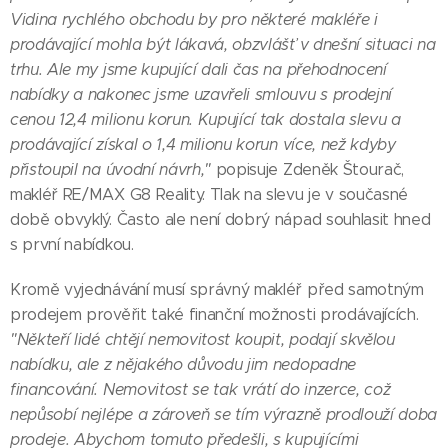
Vidina rychlého obchodu by pro některé makléře i
prodávající mohla být lákavá, obzvlášť v dnešní situaci na
trhu. Ale my jsme kupující dali čas na přehodnocení
nabídky a nakonec jsme uzavřeli smlouvu s prodejní
cenou 12,4 milionu korun. Kupující tak dostala slevu a
prodávající získal o 1,4 milionu korun více, než kdyby
přistoupil na úvodní návrh,"
popisuje Zdeněk Štourač,
makléř RE/MAX G8 Reality. Tlak na slevu je v současné
době obvyklý. Často ale není dobrý nápad souhlasit hned
s první nabídkou.
Kromě vyjednávání musí správný makléř před samotným
prodejem prověřit také finanční možnosti prodávajících.
"Někteří lidé chtějí nemovitost koupit, podají skvělou
nabídku, ale z nějakého důvodu jim nedopadne
financování. Nemovitost se tak vrátí do inzerce, což
nepůsobí nejlépe a zároveň se tím výrazně prodlouží doba
prodeje. Abychom tomuto předešli, s kupujícími